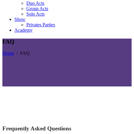
Duo Acts
Group Acts
Solo Acts
Show
Privates Parties
Academy
FAQ
Home
/
FAQ
Frequently Asked Questions