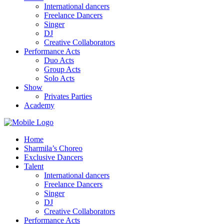
International dancers
Freelance Dancers
Singer
DJ
Creative Collaborators
Performance Acts
Duo Acts
Group Acts
Solo Acts
Show
Privates Parties
Academy
Home
Sharmila’s Choreo
Exclusive Dancers
Talent
International dancers
Freelance Dancers
Singer
DJ
Creative Collaborators
Performance Acts